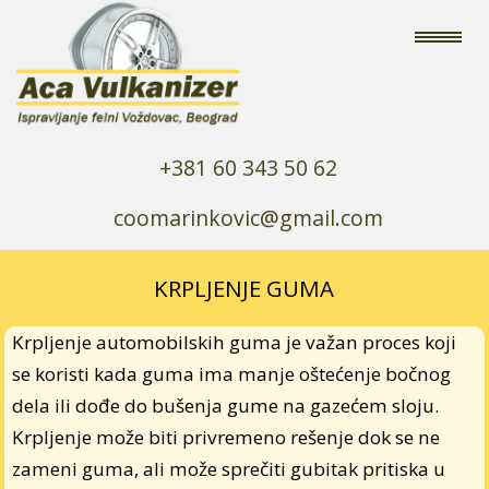
+381 60 343 50 62
coomarinkovic@gmail.com
KRPLJENJE GUMA
Krpljenje automobilskih guma je važan proces koji
se koristi kada guma ima manje oštećenje bočnog
dela ili dođe do bušenja gume na gazećem sloju.
Krpljenje može biti privremeno rešenje dok se ne
zameni guma, ali može sprečiti gubitak pritiska u