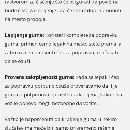
rastvorom za čišćenje što će osigurati da površina
bude čista za lepljenje i da će lepak dobro prionuti
na mesto proboja.
Lepljenje gume:
Koristeći komplete za popravku
guma, primenićemo lepak na mesto štete prema, a
zatim naneti i utisnuti čep za popravku, i sačekati
da se osuši.
Provera zakrpljenosti gume:
Kada se lepak i čep
za popravku potpuno osuše proveravamo da li je
guma u potpunosti i pravilno zakrpljena, kako biste
vozilo ponovo mogli bezbedno da vozite.
Važno je napomenuti da krpljenje guma u nekim
slučajevima može biti samo privremeno rešenje.