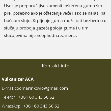
Uvek je preporučljivo zameniti oštećenu gumu što
pre, posebno ako je oštećenje veće i ako se nalazi na
bočnom sloju. Krpljenje guma može biti bezbedno u
slučaju proboja gazećeg sloja gume i u tim
slučajevima nije neophodna zamena.
Kontakt info
Vulkanizer ACA
E-mail:
coomarinkovic@gmail.com
Telefon:
+381 60 343 50 62
WhatsApp:
+381 60 343 50 62