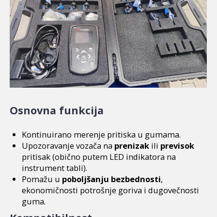
Osnovna funkcija
Kontinuirano merenje pritiska u gumama.
Upozoravanje vozača na
prenizak
ili
previsok
pritisak (obično putem LED indikatora na
instrument tabli).
Pomažu u
poboljšanju bezbednosti
,
ekonomičnosti potrošnje goriva i dugovečnosti
guma.