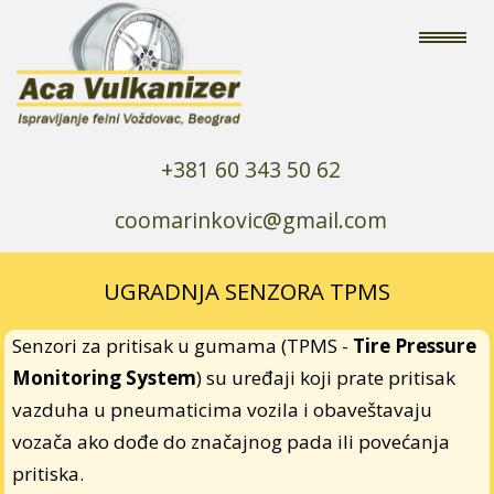
+381 60 343 50 62
coomarinkovic@gmail.com
UGRADNJA SENZORA TPMS
Senzori za pritisak u gumama (TPMS -
Tire Pressure
Monitoring System
) su uređaji koji prate pritisak
vazduha u pneumaticima vozila i obaveštavaju
vozača ako dođe do značajnog pada ili povećanja
pritiska.